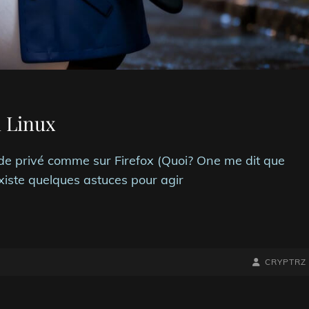
l Linux
ode privé comme sur Firefox (Quoi? One me dit que
xiste quelques astuces pour agir
BY
BYLINE
CRYPTRZ
LINE