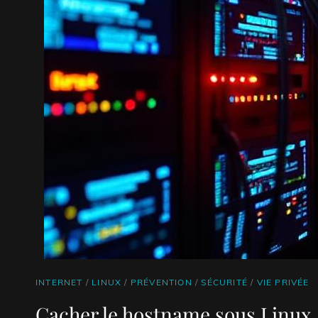
CAT
INTERNET
/
LINUX
/
PRÉVENTION
/
SÉCURITÉ
/
VIE PRIVÉE
LINKS
Cacher le hostname sous Linux