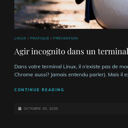
CAT
LINUX
/
PRATIQUE
/
PRÉVENTION
LINKS
Agir incognito dans un termina
Dans votre terminal Linux, il n’existe pas de m
Chrome aussi? Jamais entendu parler). Mais il e
AGIR
CONTINUE READING
INCOGNITO
DANS
POSTED-
UN
OCTOBRE 30, 2025
TERMINAL
ON
LINUX