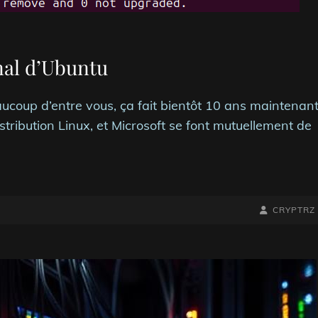
nal d’Ubuntu
coup d’entre vous, ça fait bientôt 10 ans maintenan
istribution Linux, et Microsoft se font mutuellement de
BY
BYLINE
CRYPTRZ
LINE