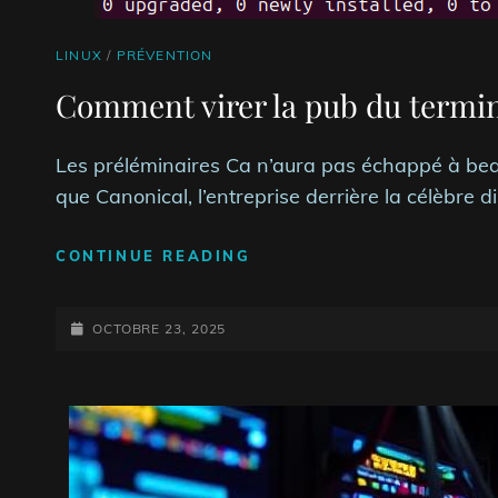
CAT
LINUX
/
PRÉVENTION
LINKS
Comment virer la pub du termi
Les préléminaires Ca n’aura pas échappé à beau
que Canonical, l’entreprise derrière la célèbre d
COMMENT
CONTINUE READING
VIRER
LA
POSTED-
PUB
OCTOBRE 23, 2025
DU
ON
TERMINAL
D’UBUNTU