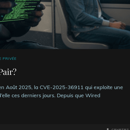
E PRIVÉE
Pair?
en Août 2025, la CVE-2025-36911 qui exploite une
d’elle ces derniers jours. Depuis que Wired
BY
BYLINE
CRYPTRZ