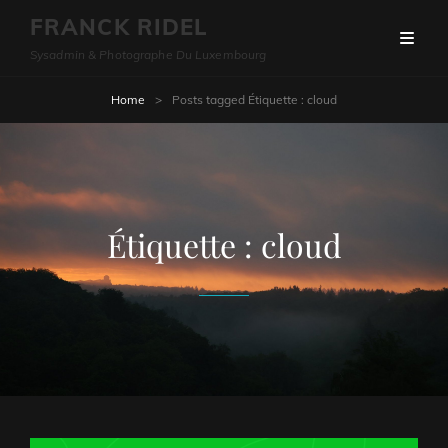
FRANCK RIDEL
Sysadmin & Photographe Du Luxembourg
Home
>
Posts tagged
Étiquette :
cloud
Étiquette :
cloud