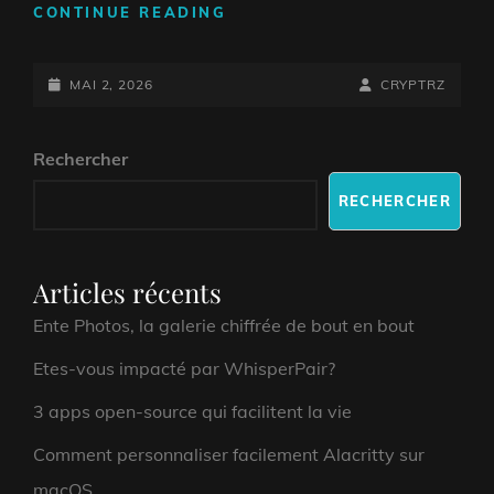
ENTE
CONTINUE READING
PHOTOS,
LA
POSTED-
GALERIE
BY
BYLINE
MAI 2, 2026
CRYPTRZ
CHIFFRÉE
ON
LINE
DE
Rechercher
BOUT
EN
RECHERCHER
BOUT
Articles récents
Ente Photos, la galerie chiffrée de bout en bout
Etes-vous impacté par WhisperPair?
3 apps open-source qui facilitent la vie
Comment personnaliser facilement Alacritty sur
macOS